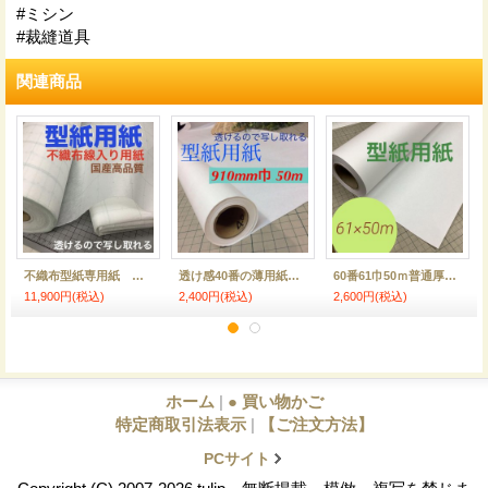
#ミシン
#裁縫道具
関連商品
不織布型紙専用紙 格子線入り用紙 100ｍ
透け感40番の薄用紙写し取り良好50ｍロール巻91cm巾
60番61巾50ｍ普通厚の型紙・パターン用紙ロール巻
11,900円
(税込)
2,400円
(税込)
2,600円
(税込)
ホーム
|
● 買い物かご
特定商取引法表示
|
【ご注文方法】
PCサイト