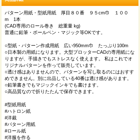
パターン用紙・型紙用紙 厚目８０番 ９５cm巾 １００
m 1本
(CAD専用のロール巻き 総重量 kg)
普通に鉛筆・ボールペン・マジック等OKです。
○型紙・パターン作成用紙 広い950mm巾 たっぷり100m
○日本製の用紙になります。大型プロッターCADの専用紙にな
りますが、手描きでもストレスなく使えます。 私はこれでオ
リジナルパターンを作って販売しています。
○透け感はありませんので、パターンを写し取るのにはおすす
めできません。別に出品している40番は透け感があります。
○鉛筆書きでもマジックインキでも書けます。
○高品質なので折りたたんで保存できます。
#型紙用紙
#ハトロン紙
#洋裁
#パターン用紙
#ロール紙
#洋服を作る