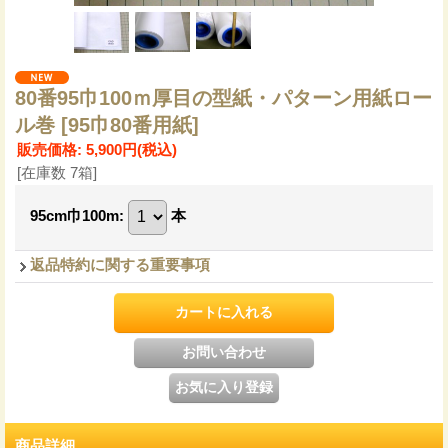
80番95巾100ｍ厚目の型紙・パターン用紙ロー
ル巻
[95巾80番用紙]
販売価格
:
5,900円
(税込)
[在庫数 7箱]
95cm巾100m
:
本
返品特約に関する重要事項
商品詳細