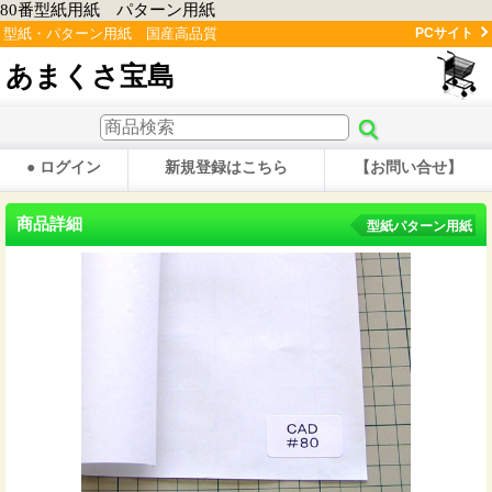
80番型紙用紙 パターン用紙
型紙・パターン用紙 国産高品質
PCサイト
あまくさ宝島
● ログイン
新規登録はこちら
【お問い合せ】
商品詳細
型紙パターン用紙