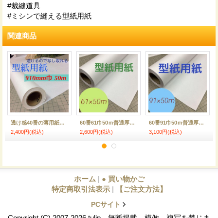
#裁縫道具
#ミシンで縫える型紙用紙
関連商品
透け感40番の薄用紙写し取り良好50ｍロール巻91cm巾
60番61巾50ｍ普通厚の型紙・パターン用紙ロール巻
60番91巾50ｍ普通厚の型紙・パターン用紙ロール巻
2,400円
(税込)
2,600円
(税込)
3,100円
(税込)
ホーム
|
● 買い物かご
特定商取引法表示
|
【ご注文方法】
PCサイト
Copyright (C) 2007-2026 tulip 無断掲載、模倣、複写を禁じま