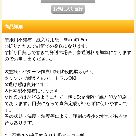
商品詳細
型紙用不織布 線入り用紙 95cm巾 8m
◎折りたたんで封筒での発送になります。
◎折り目無しで巻きで発送の場合、普通送料を加算になります
のでお申し出ください。
※型紙・パターン作成用紙 比較的柔らかい。
※ミシンで縫えるので、トワルOK!
※透け感は良好です！
※日本製不織布になります。
※作業がはかどるようにたて・横に5cm間隔で線と印が印刷し
てあります。目安になって直角定規がいらずに使いやすいで
す。
巻の状態・温度・湿度等により、印刷の多少のずれがある場
合もあります。
○ 不織布の格子線入り方眼マーカー紙