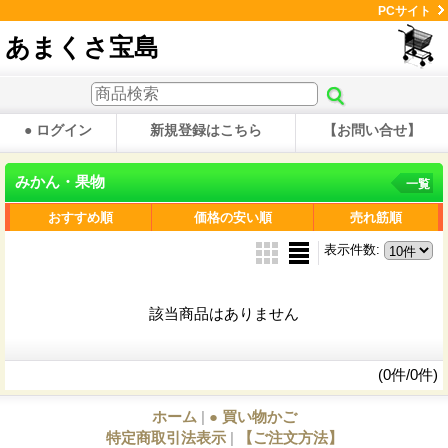
PCサイト
あまくさ宝島
● ログイン
新規登録はこちら
【お問い合せ】
みかん・果物
一覧
おすすめ順
価格の安い順
売れ筋順
表示件数
:
該当商品はありません
(0件/0件)
ホーム
|
● 買い物かご
特定商取引法表示
|
【ご注文方法】