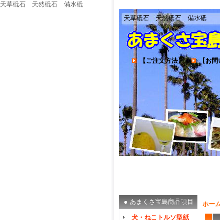
天草砥石 天然砥石 備水砥
天草砥石 天然砥石 備水砥
【ご注文方法】
｜
【お問
● あまくさ宝島商品項目
ホー
犬・ねこトルソ型紙