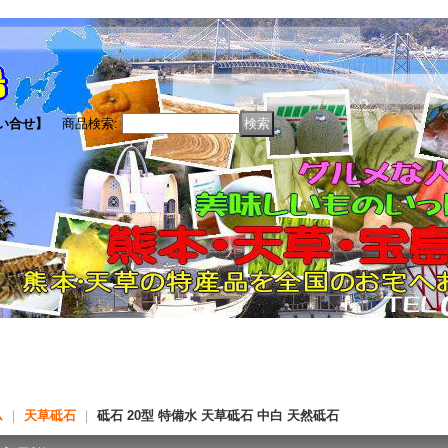
い合せ】
商品検索
:
ム
｜
天草砥石
｜
砥石 20型 特備水 天草砥石 中白 天然砥石