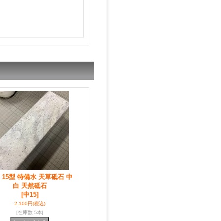
 15型 特備水 天草砥石 中
白 天然砥石
[中15]
2,100円
(税込)
[在庫数 5本]