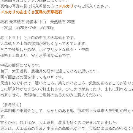
※商品写真はサンプル画像になります。
実物の写真を見て購入希望の方は
メルカリ
からご購入ください。
メルカリのあまくさ宝島の天草砥石
砥石 天草砥石 特備水 中白 天然砥石 20型
・20型 約20.5×7×5 約1700g
赤（トラト）と上白の中間の天草砥石です。
天草砥石の上白の採掘が難しくなってきています。
そこで登場したのが、ハイブリッドな砥石・・中白
価格も上白より、安くお手頃な砥石です。
中砥の部類になります。
包丁、大工道具、農機具の研ぎに適していると思います。
研ぎ面はどの面を使ってもＯＫです。
天然ものですので、硬いところ、柔らかいところ、気泡のあるところがあり
こに研ぎ汁がたまるので好まれます。少し欠けがあったり、まれに割れるこ
出来ません。天然物にご理解のある方のみご購入ください。
［参考説明］
天草四郎の軍資金として、ゆかりのある地、熊本県上天草市大矢野町の島か
す。
古くから、包丁ほか、大工道具、農具を研ぐのに好まれていました。
最近は、人工砥石の普及と生産者の高齢化などで、市場に出回るのが少なく