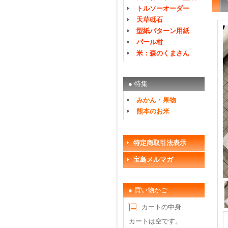
トルソーオーダー
天草砥石
型紙パターン用紙
パール柑
米：森のくまさん
● 特集
みかん・果物
熊本のお米
特定商取引法表示
宝島メルマガ
● 買い物かご
カートの中身
カートは空です。