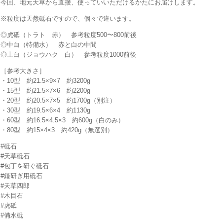
今回、地元天草から直接、使っていいただけるかたにお届けします。
※粒度は天然砥石ですので、個々で違います。
◎虎砥（トラト 赤） 参考粒度500〜800前後
◎中白（特備水） 赤と白の中間
◎上白（ジョウハク 白） 参考粒度1000前後
［参考大きさ］
・10型 約21.5×9×7 約3200g
・15型 約21.5×7×6 約2200g
・20型 約20.5×7×5 約1700g（別注）
・30型 約19.5×6×4 約1130g
・60型 約16.5×4.5×3 約600g（白のみ）
・80型 約15×4×3 約420g（無選別）
#砥石
#天草砥石
#包丁を研ぐ砥石
#鎌研ぎ用砥石
#天草四郎
#木目石
#虎砥
#備水砥