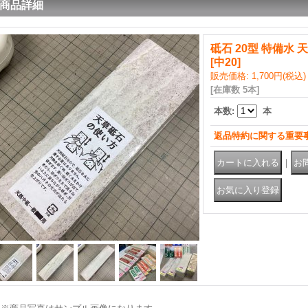
商品詳細
砥石 20型 特備水 
[
中20
]
販売価格
:
1,700円
(税込)
[在庫数 5本]
本数
:
本
返品特約に関する重要
｜