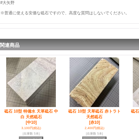
#大矢野
※普通に使える安価な砥石ですので、高度な質問はしないでください。
関連商品
砥石 10型 特備水 天草砥石 中
砥石 10型 天草砥石 赤トラト
砥石
白 天然砥石
天然砥石
[中10]
[赤10]
3,100円
(税込)
2,400円
(税込)
[在庫数 5本]
[在庫数 5本]