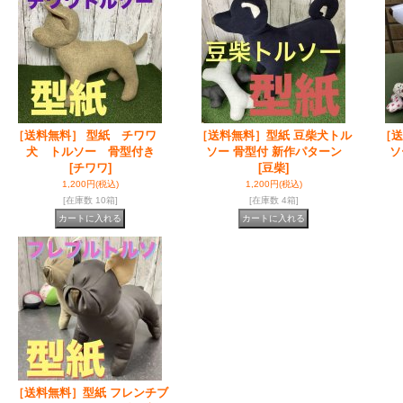
［送料無料］ 型紙 チワワ
［送料無料］型紙 豆柴犬トル
［送
犬 トルソー 骨型付き
ソー 骨型付 新作パターン
ソ
[チワワ]
[豆柴]
1,200円
(税込)
1,200円
(税込)
[在庫数 10箱]
[在庫数 4箱]
［送料無料］型紙 フレンチブ