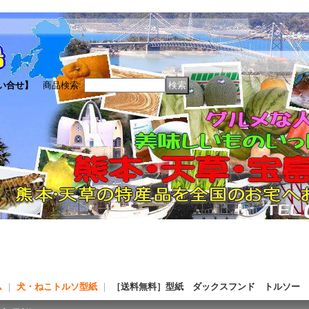
い合せ】
商品検索
:
ム
｜
犬・ねこトルソ型紙
｜
［送料無料］型紙 ダックスフンド トルソー 