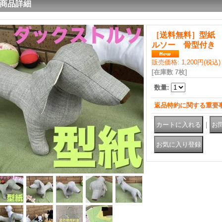
商品詳細
［送料無料］型紙
ルソー 骨型付き 
販売価格
:
1,200円
(税込)
[在庫数 7枚]
数量
:
返品特約に関する重要
｜