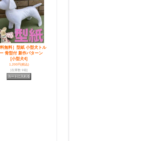
料無料］型紙 小型犬トル
ー 骨型付 新作パターン
[小型犬4]
1,200円
(税込)
[在庫数 9箱]