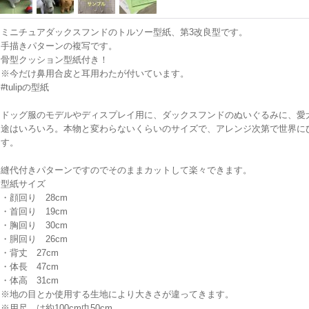
ミニチュアダックスフンドのトルソー型紙、第3改良型です。
手描きパターンの複写です。
骨型クッション型紙付き！
※今だけ鼻用合皮と耳用わたが付いています。
#tulipの型紙
ドッグ服のモデルやディスプレイ用に、ダックスフンドのぬいぐるみに、愛
途はいろいろ。本物と変わらないくらいのサイズで、アレンジ次第で世界に
す。
縫代付きパターンですのでそのままカットして楽々できます。
型紙サイズ
・顔回り 28cm
・首回り 19cm
・胸回り 30cm
・胴回り 26cm
・背丈 27cm
・体長 47cm
・体高 31cm
※地の目とか使用する生地により大きさが違ってきます。
※用尺 は約100cm巾50cm