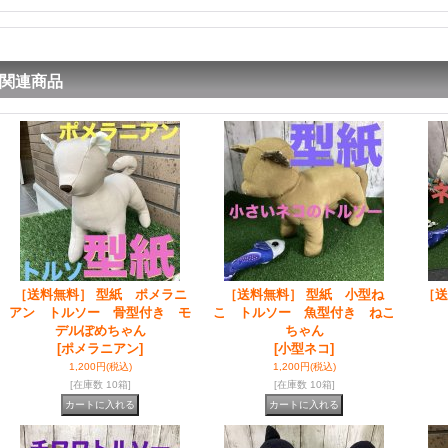
関連商品
［送料無料］ 型紙 ポメラニ
［送料無料］ 型紙 小型ね
［送
アン トルソー 骨型付き モ
こ トルソー 魚型付き ねこ
デルぽめちゃん
ちゃん
[ポメラニアン]
[小型ネコ]
1,200円
(税込)
1,200円
(税込)
[在庫数 10箱]
[在庫数 10箱]