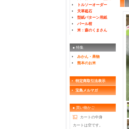
トルソーオーダー
天草砥石
型紙パターン用紙
パール柑
米：森のくまさん
● 特集
みかん・果物
熊本のお米
特定商取引法表示
宝島メルマガ
● 買い物かご
カートの中身
カートは空です。