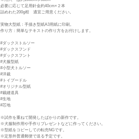
必要に応じて足用針金約40cm×２本
詰めわた200g程 適宜ご用意ください。
実物大型紙：手描き型紙A3用紙に印刷。
作り方：簡単なテキストの作り方をお付けします。
#ダックストルソー
#ダックスフンド
#ダックスフント
#犬服型紙
#小型犬トルソー
#洋裁
#トイプードル
#オリジナル型紙
#裁縫道具
#生地
#芯地
※試作を重ねて開発したばかりの新作です。
※犬服制作用や手作りプレゼントなどに作ってください。
※型紙をコピーしての転売NGです。
※定形外普通郵便で送る予定です。